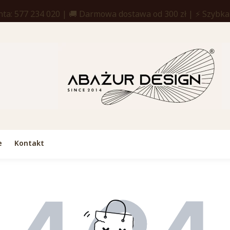
nta: 577 234 020 | 🚚 Darmowa dostawa od 300 zł | ⚡ Szybk
e
Kontakt