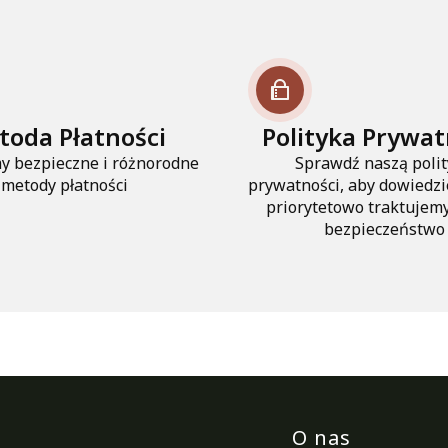
toda Płatności
Polityka Prywat
y bezpieczne i różnorodne
Sprawdź naszą poli
metody płatności
prywatności, aby dowiedzie
priorytetowo traktujem
bezpieczeństwo
Linki w st
O nas