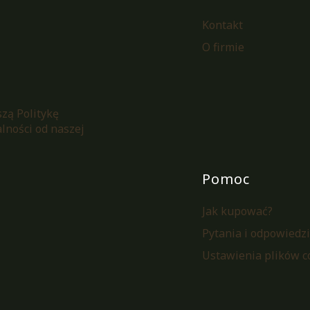
Kontakt
O firmie
zą Politykę
lności od naszej
Pomoc
Jak kupować?
Pytania i odpowiedzi
Ustawienia plików c