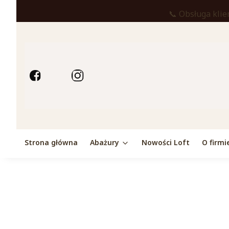
📞 Obsługa klie
Strona główna
Abażury
Nowości Loft
O firmi