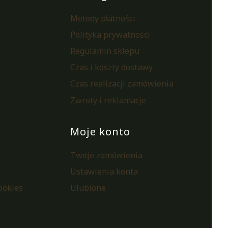
Metody płatności
Polityka prywatności
Regulamin sklepu
Czas i koszty dostawy
Czas realizacji zamówienia
Zwroty i reklamacje
Moje konto
Twoje zamówienia
Ustawienia konta
ookies
Ulubione