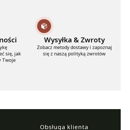
ności
Wysyłka & Zwroty
tykę
Zobacz metody dostawy i zapoznaj
ć się, jak
się z naszą polityką zwrotów
y Twoje
opce
Obsługa klienta